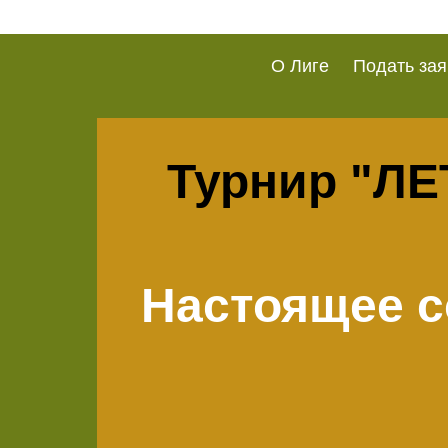
О Лиге
Подать зая
Турнир "Л
Настоящее 