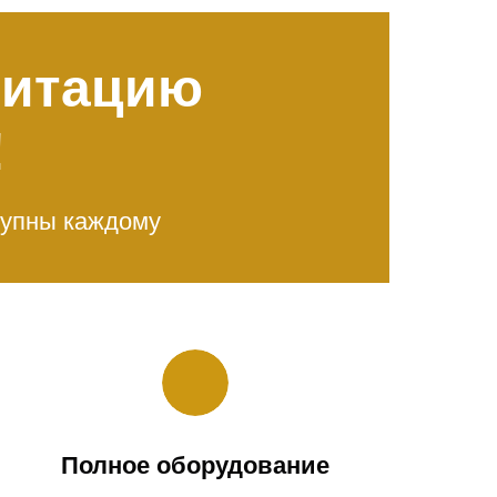
митацию
!
тупны каждому
Полное оборудование