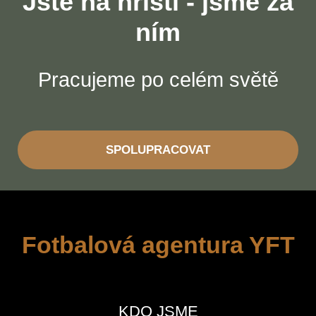
Jste na hřišti - jsme za
ním
Pracujeme po celém světě
SPOLUPRACOVAT
Fotbalová agentura YFT
KDO JSME