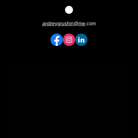
andreygrushin@me
.com