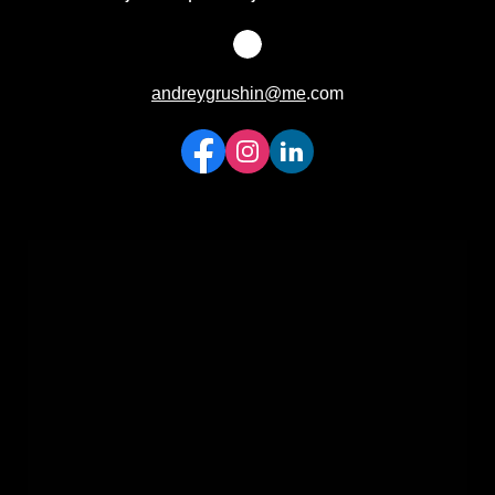
andreygrushin@me
.com